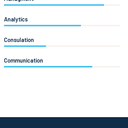
86%
Analytics
66%
Consulation
36%
Communication
76%