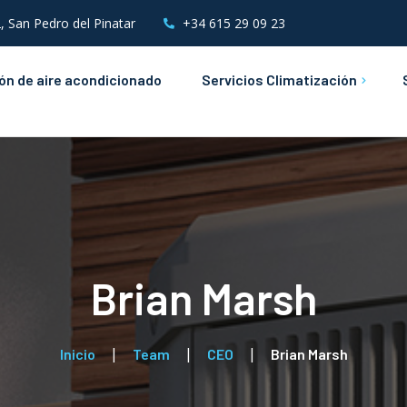
, San Pedro del Pinatar
+34 615 29 09 23
ión de aire acondicionado
Servicios Climatización
Mantenimientos de Aire
Acondicionado
Instalaciones &
Mantenimientos Eléctricos
Brian Marsh
Inicio
Team
CEO
Brian Marsh