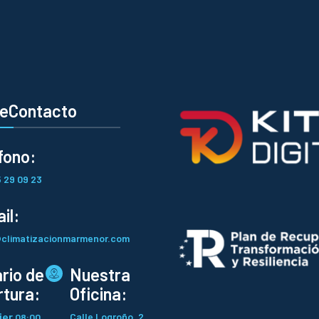
deContacto
fono:
 29 09 23
il:
climatizacionmarmenor.com
rio de
Nuestra
tura:
Oficina:
ier
Calle Logroño, 2,
08:00