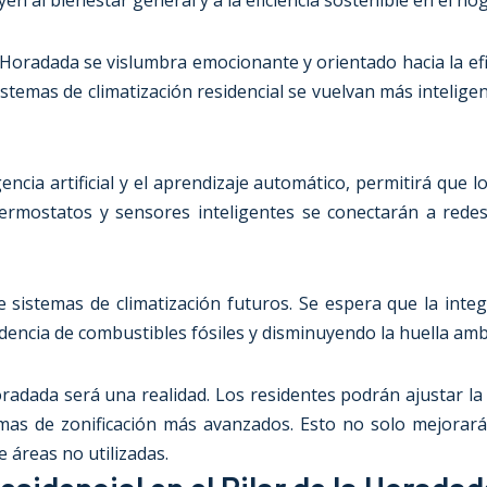
n al bienestar general y a la eficiencia sostenible en el hog
a Horadada
se vislumbra emocionante y orientado hacia la efi
temas de climatización residencial se vuelvan más inteligen
ncia artificial y el aprendizaje automático, permitirá que l
Termostatos y sensores inteligentes se conectarán a rede
e sistemas de climatización futuros. Se espera que la int
dencia de combustibles fósiles y disminuyendo la huella amb
Horadada
será una realidad. Los residentes podrán ajustar la
temas de zonificación más avanzados. Esto no solo mejorar
de áreas no utilizadas.