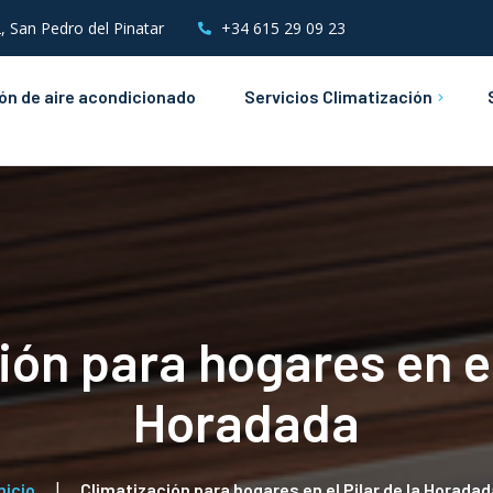
, San Pedro del Pinatar
+34 615 29 09 23
ión de aire acondicionado
Servicios Climatización
Mantenimientos de Aire
Acondicionado
Instalaciones &
Mantenimientos Eléctricos
ón para hogares en el
Horadada
nicio
Climatización para hogares en el Pilar de la Horadad