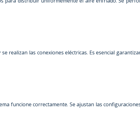
s para distribuir uniformemente el aire enfriado. Se perfor
 se realizan las conexiones eléctricas. Es esencial garantiz
tema funcione correctamente. Se ajustan las configuracion