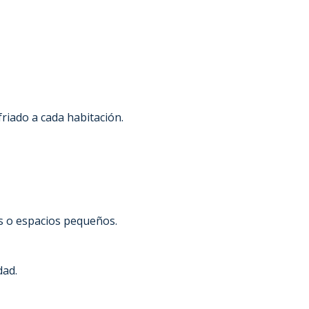
friado a cada habitación.
es o espacios pequeños.
dad.