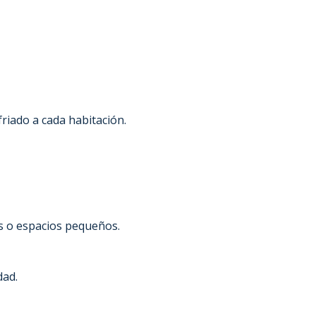
friado a cada habitación.
es o espacios pequeños.
dad.