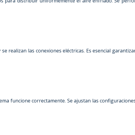
s para distribuir uniformemente el aire enfriado. Se perfor
 se realizan las conexiones eléctricas. Es esencial garantiz
tema funcione correctamente. Se ajustan las configuracion