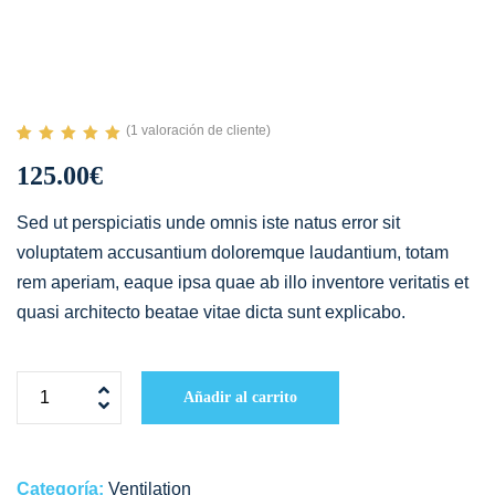
(
1
valoración de cliente)
Valorado con
1
125.00
€
5.00
de 5 en
base a
valoración de
Sed ut perspiciatis unde omnis iste natus error sit
un cliente
voluptatem accusantium doloremque laudantium, totam
rem aperiam, eaque ipsa quae ab illo inventore veritatis et
quasi architecto beatae vitae dicta sunt explicabo.
Añadir al carrito
Categoría:
Ventilation