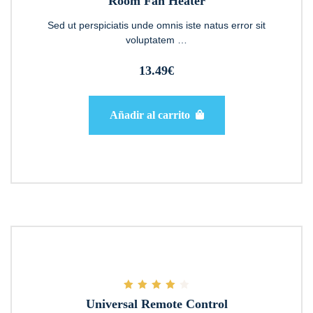
Room Fan Heater
5.00
de 5
Sed ut perspiciatis unde omnis iste natus error sit
voluptatem …
13.49
€
Añadir al carrito
Valorado
Universal Remote Control
con