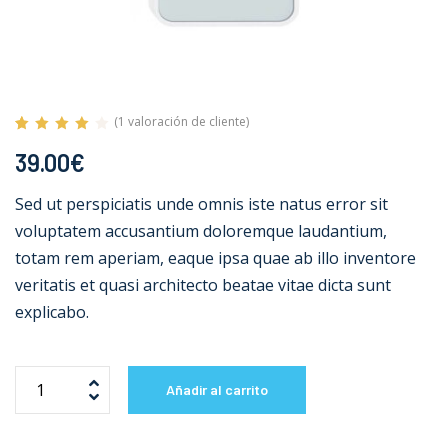
(
1
valoración de cliente)
Valorado
1
39.00
€
con
4.00
de 5 en
base a
Sed ut perspiciatis unde omnis iste natus error sit
valoración
de un
voluptatem accusantium doloremque laudantium,
cliente
totam rem aperiam, eaque ipsa quae ab illo inventore
veritatis et quasi architecto beatae vitae dicta sunt
explicabo.
Añadir al carrito