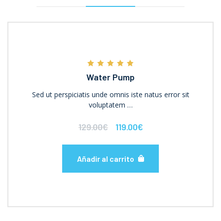
Valorado con
Water Pump
5.00
de 5
Sed ut perspiciatis unde omnis iste natus error sit
voluptatem …
129.00
€
119.00
€
Añadir al carrito