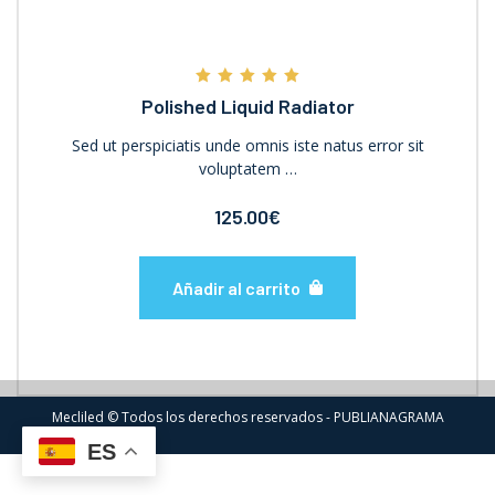
Valorado con
Polished Liquid Radiator
5.00
de 5
Sed ut perspiciatis unde omnis iste natus error sit
voluptatem …
125.00
€
Añadir al carrito
Mecliled © Todos los derechos reservados - PUBLIANAGRAMA
ES