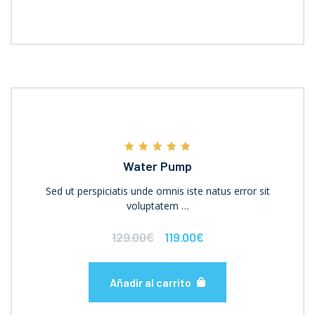
Valorado con
Water Pump
5.00
de 5
Sed ut perspiciatis unde omnis iste natus error sit
voluptatem …
129.00
€
119.00
€
Añadir al carrito