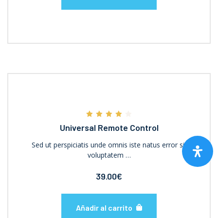
Valorado
Universal Remote Control
con
4.00
de 5
Sed ut perspiciatis unde omnis iste natus error sit
voluptatem …
39.00
€
Añadir al carrito