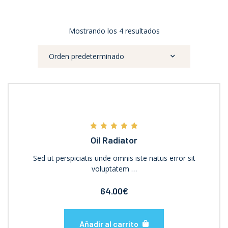
Mostrando los 4 resultados
Valorado con
Oil Radiator
5.00
de 5
Sed ut perspiciatis unde omnis iste natus error sit
voluptatem …
64.00
€
Añadir al carrito