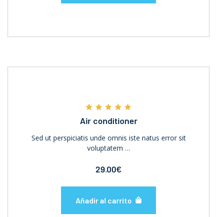
Valorado con
Air conditioner
5.00
de 5
Sed ut perspiciatis unde omnis iste natus error sit
voluptatem …
29.00
€
Añadir al carrito