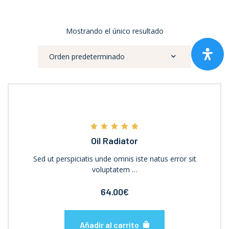
Mostrando el único resultado
Valorado con
Oil Radiator
5.00
de 5
Sed ut perspiciatis unde omnis iste natus error sit
voluptatem …
64.00
€
Añadir al carrito