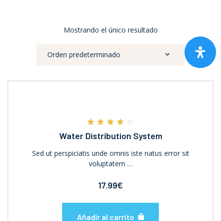
Mostrando el único resultado
Valorado
Water Distribution System
con
4.00
de 5
Sed ut perspiciatis unde omnis iste natus error sit
voluptatem …
17.99
€
Añadir al carrito